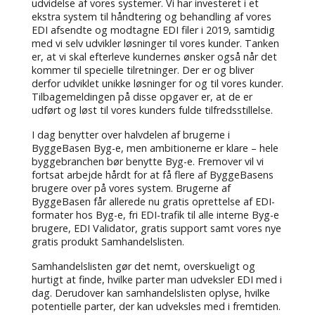
udvidelse af vores systemer. Vi har investeret i et
ekstra system til håndtering og behandling af vores
EDI afsendte og modtagne EDI filer i 2019, samtidig
med vi selv udvikler løsninger til vores kunder. Tanken
er, at vi skal efterleve kundernes ønsker også når det
kommer til specielle tilretninger. Der er og bliver
derfor udviklet unikke løsninger for og til vores kunder.
Tilbagemeldingen på disse opgaver er, at de er
udført og løst til vores kunders fulde tilfredsstillelse.
I dag benytter over halvdelen af brugerne i
ByggeBasen Byg-e, men ambitionerne er klare – hele
byggebranchen bør benytte Byg-e. Fremover vil vi
fortsat arbejde hårdt for at få flere af ByggeBasens
brugere over på vores system. Brugerne af
ByggeBasen får allerede nu gratis oprettelse af EDI-
formater hos Byg-e, fri EDI-trafik til alle interne Byg-e
brugere, EDI Validator, gratis support samt vores nye
gratis produkt Samhandelslisten.
Samhandelslisten gør det nemt, overskueligt og
hurtigt at finde, hvilke parter man udveksler EDI med i
dag. Derudover kan samhandelslisten oplyse, hvilke
potentielle parter, der kan udveksles med i fremtiden.