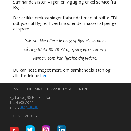
Samhandelslisten – igen en vigtig og enkel service fra
Byg-e!
Der er ikke omkostninger forbundet med at skifte EDI
udbyder til Byg-e. Tværtimod er der masser af penge
at spare.
Gør du ikke allerede brug af Byg-e's services
så ring til 45 80 78 77 og spørg efter Tommy
Rømer, som kan hjælpe dig videre.
Du kan læse meget mere om samhandelslisten og
alle fordelene
her
.
BRANCHEFORENINGEN DANSKE BYGGECENTRE
Egebækvej 98 F · 2850 Nærum
Tlf.: 4580 7877
Email:
db@bdb.dk
SOCIALE MEDIER