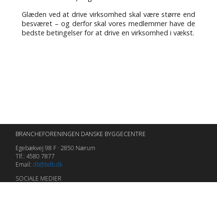
Glæden ved at drive virksomhed skal være større end
besværet – og derfor skal vores medlemmer have de
bedste betingelser for at drive en virksomhed i vækst.
BRANCHEFORENINGEN DANSKE BYGGECENTRE
Egebækvej 98 F · 2850 Nærum
Tlf.: 4580 7877
Email:
db@bdb.dk
SOCIALE MEDIER