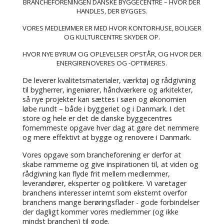
BRANCHEFORENINGEN DANSKE BYGGECENTRE – HVOR DER
HANDLES, DER BYGGES.
VORES MEDLEMMER ER MED HVOR KONTORHUSE, BOLIGER
OG KULTURCENTRE SKYDER OP.
HVOR NYE BYRUM OG OPLEVELSER OPSTÅR, OG HVOR DER
ENERGIRENOVERES OG -OPTIMERES.
De leverer kvalitetsmaterialer, værktøj og rådgivning
til bygherrer, ingeniører, håndværkere og arkitekter,
så nye projekter kan sættes i søen og økonomien
løbe rundt – både i byggeriet og i Danmark. I det
store og hele er det de danske byggecentres
fornemmeste opgave hver dag at gøre det nemmere
og mere effektivt at bygge og renovere i Danmark.
Vores opgave som brancheforening er derfor at
skabe rammerne og give inspirationen til, at viden og
rådgivning kan flyde frit mellem medlemmer,
leverandører, eksperter og politikere. Vi varetager
branchens interesser internt som eksternt overfor
branchens mange berøringsflader - gode forbindelser
der dagligt kommer vores medlemmer (og ikke
mindst branchen) til gode.